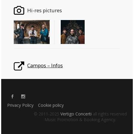
Hi-res pictures
Campos – Infos
Privacy Policy
Cookie policy
© 2011-2025
Vertigo Concerti
all rights reserved
Music Promotion & Booking Agency.