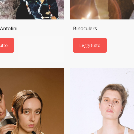
Antolini
Binoculers
tutto
Leggi tutto