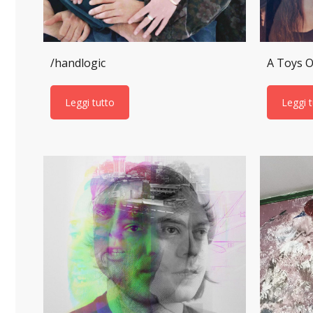
/handlogic
A Toys O
Leggi tutto
Leggi 