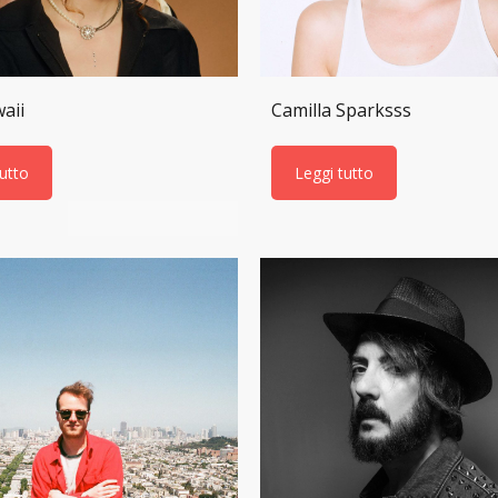
aii
Camilla Sparksss
tutto
Leggi tutto