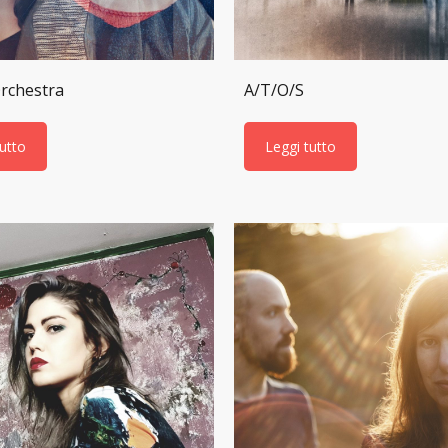
rchestra
A/T/O/S
tutto
Leggi tutto